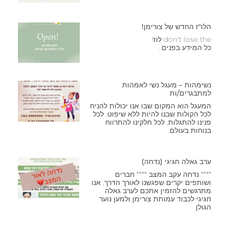
הלו"ז החדש של צורימן!
don't lose the לוז!
כל המידע בפנים..
נשימהות – מעגל נשי לאמהות
למתבגרים/ות
המעגל הוא המקום שבו אנו יכולות להניח
לכל הקולות שבנו להיות ללא שיפוט, לכל
פנינו להתגלות, לכל חלקינו להתרווח
בנוחות בעולם.
ערב גאלה חגיגי (נדחה)
**** נדחה עקב המצב **** חברים
ושותפים יקרים שפגשנו לאורך הדרך, אנו
מתרגשים להזמין אתכם לערב גאלה
חגיגי לכבוד עמותת צורימן ולמען נוער
הגולן