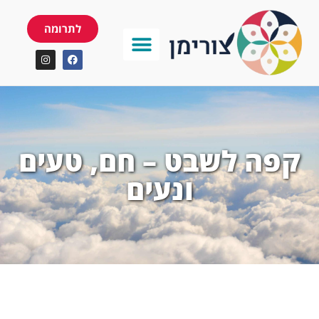
לתרומה
קפה לשבט – חם, טעים
ונעים