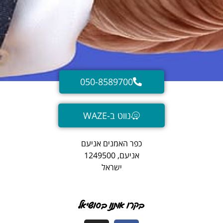
050-8589700
נווט ב-WAZE
כפר האמנים אניעם
אניעם, 1249500
ישראל
בקרו אותנו בסושיאל