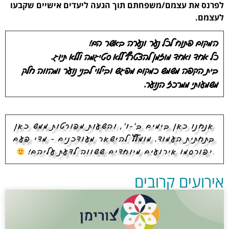
לפרנס את עצמם/משפחתם תוך הגעה ליעדים אישיים שקבעו
לעצמם.
המקום פתוח לכל נער ונערה באשר הם!
כל אחד ואחד מוזמן להצטרף ללא סטיגמה וללא תיוג.
בית הקפה משמש כמקום מפגש ובילוי לבני נוער ומהווה חלק
משמעותי ממרכז הנוער.
אנחנו כאן בימים ב'-ו', והשעות מפורטות ממש כאן
בתחתית העמוד. מומלץ להישאר מעודכנים - מדי פעם
יפורסמו אירועים מיוחדים ששווה לדעת עליהם!
אירועים קרובים