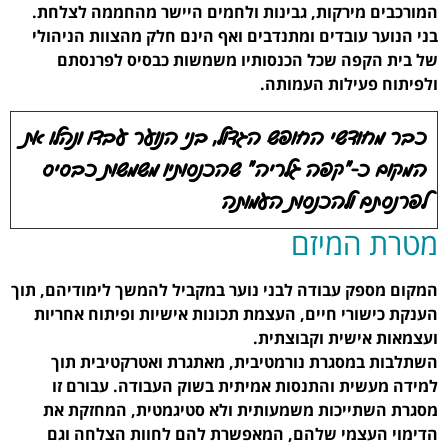
המורכבים מירקות, גבינות ולחמים היישר מהחממה לצלחת.
בני הנוער עובדים ומתנדבים ואף הינם חלק מהצוות הניהולי
של בית הקפה שכל הכנסותיו משמשות כבסיס לפרנסתם
ולפיתוח פעילות העמותה.
כבר מחודשי החופש הגדול, בני הנוער עבדו ונהלו את
המקום כ-"קפה גלריה" שהכנסותיו משמשות כבסיס
לפרנסתם ולהכנסות העמותה
מטרת המיזם
המקום מספק עבודה לבני נוער במקביל להמשך לימודיהם, תוך
הענקת כישורי חיים, העצמת תכונות אישיות ופיתוח אחריות
ועצמאות אישית וקבוצתית.
השתלבות במסגרת נורמטיבית, מאתגרת ואטרקטיבית תוך
למידה מעשית והתנסות אמיתית בשוק העבודה. עבורם זו
מסגרת השתייכות משמעותית ולא סטיגמטית, המחזקת את
הדימוי העצמי שלהם, המאפשרת להם לחוות הצלחה וגם